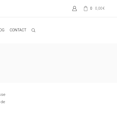
0,00
€
0
OG
CONTACT
esse
 de