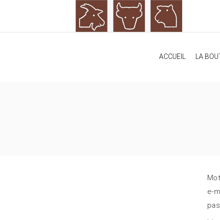
ACCUEIL
LA BOU
Mot
e-m
pas