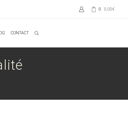
0,00
€
0
OG
CONTACT
lité