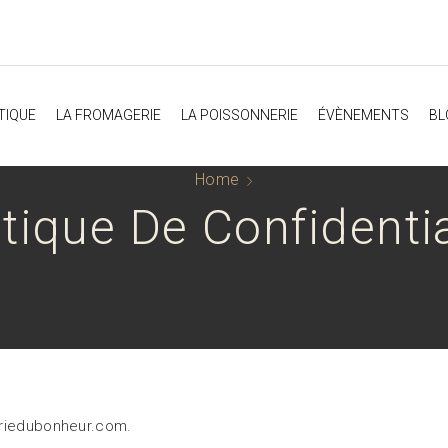
TIQUE
LA FROMAGERIE
LA POISSONNERIE
ÉVÈNEMENTS
BL
Home
itique De Confidentia
eriedubonheur.com.