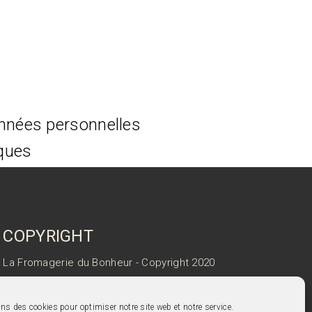
onnées personnelles
iques
COPYRIGHT
La Fromagerie du Bonheur - Copyright 2020
Ce site a été réalisé avec amour par
Boulevardenil
ns des cookies pour optimiser notre site web et notre service.