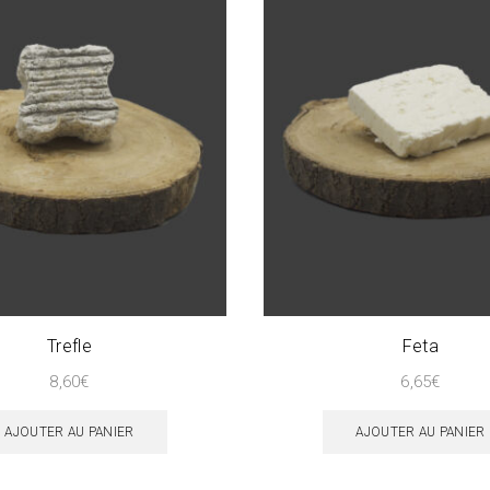
Trefle
Feta
8,60
€
6,65
€
AJOUTER AU PANIER
AJOUTER AU PANIER