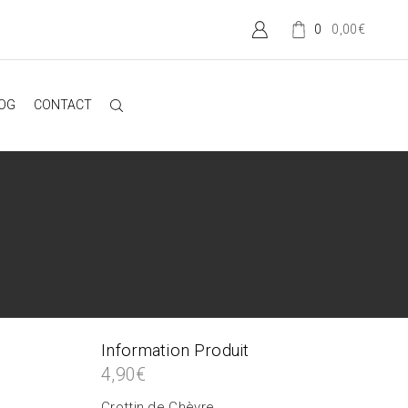
0,00
€
0
OG
CONTACT
Information Produit
4,90
€
Crottin de Chèvre