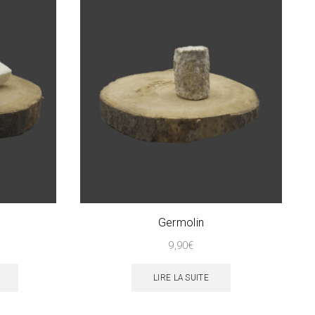
Germolin
9,90
€
LIRE LA SUITE