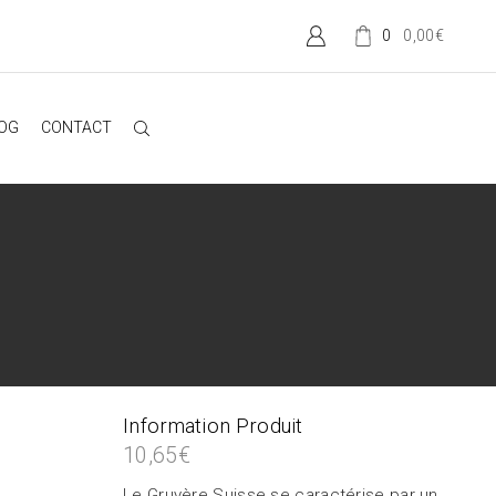
0,00
€
0
OG
CONTACT
Information Produit
10,65
€
Le Gruyère Suisse se caractérise par un