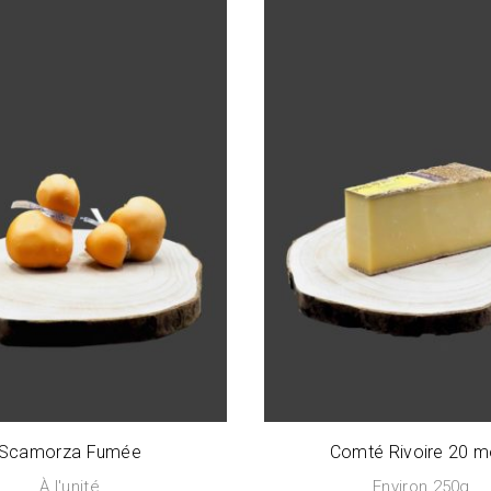
Scamorza Fumée
Comté Rivoire 20 m
À l'unité
Environ 250g