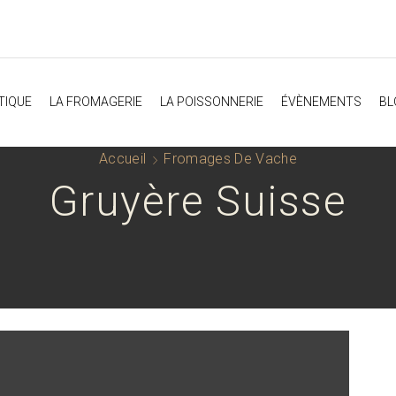
TIQUE
LA FROMAGERIE
LA POISSONNERIE
ÉVÈNEMENTS
BL
Accueil
Fromages De Vache
Gruyère Suisse