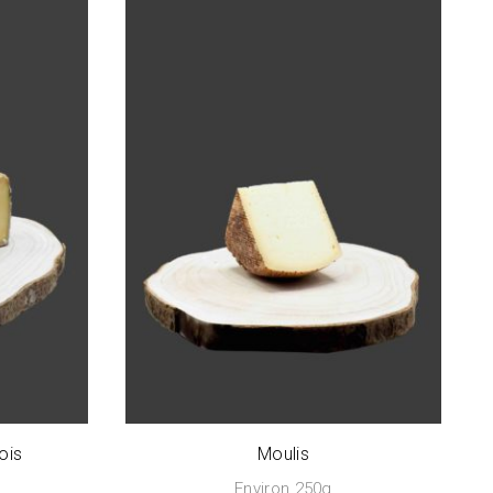
ois
Moulis
Environ 250g