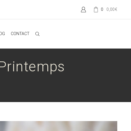
0,00
€
0
OG
CONTACT
Printemps