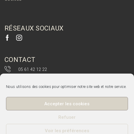
RÉSEAUX SOCIAUX
CONTACT
05 61 42 12 22
Nous utilisons des cookies pour optimiser notre site web et notre service.
COPYRIGHT
Accepter les cookies
La Fromagerie du Bonheur - Copyright 2020
Refuser
Ce site a été réalisé avec amour par
Boulevardenil
Voir les préférences