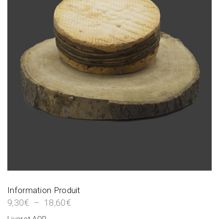
Information Produit
9,30
€
–
18,60
€